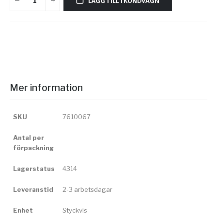
LÄGG TILL I KUNDVAGN
Mer information
SKU
7610067
Antal per
förpackning
Lagerstatus
4314
Leveranstid
2-3 arbetsdagar
Enhet
Styckvis