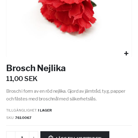
Hoppa
Brosch Nejlika
till
början
11,00 SEK
av
bildgalleriet
Brosch i form av en röd nejlika. Gjord av järntråd, tyg, papper
och fästes med broschnål med säkerhetslås.
TILLGÄNGLIGHET:
I LAGER
SKU
7610067