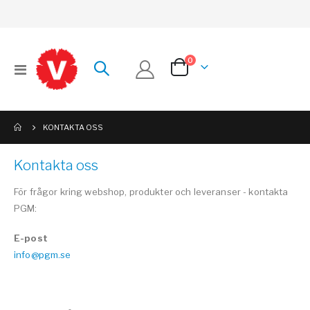
artiklar
0
Växla
Cart
Nav
KONTAKTA OSS
Kontakta oss
För frågor kring webshop, produkter och leveranser - kontakta
PGM:
E-post
info@pgm.se