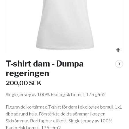
Hoppa
T-shirt dam - Dumpa
till
början
regeringen
av
bildgalleriet
200,00 SEK
Single jersey av 100% Ekologisk bomull, 175 g/m2
Figursydd kortärmad T-shirt för dam i ekologisk bomull. 1x1
ribbad rund hals. Förstärkta dolda sömmar i kragen.
Sidsömmar. Borttagbar etikett. Single jersey av 100%
Ekologisk bomull, 175 g/m2.