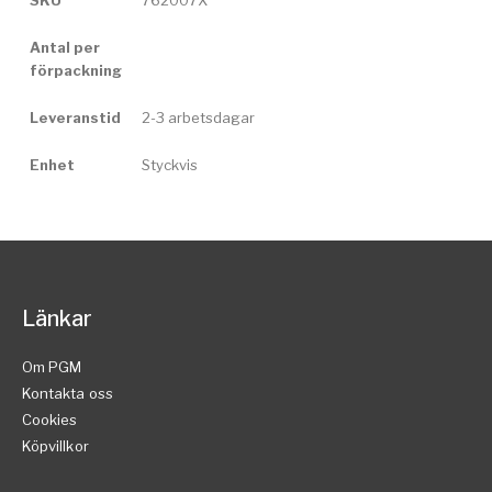
SKU
762007X
Antal per
förpackning
Leveranstid
2-3 arbetsdagar
Enhet
Styckvis
Länkar
Om PGM
Kontakta oss
Cookies
Köpvillkor