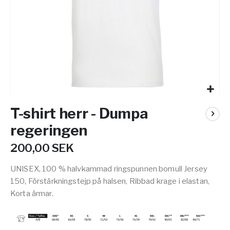
Hoppa
T-shirt herr - Dumpa
till
början
regeringen
av
bildgalleriet
200,00 SEK
UNISEX, 100 % halvkammad ringspunnen bomull Jersey
150, Förstärkningstejp på halsen, Ribbad krage i elastan,
Korta ärmar.