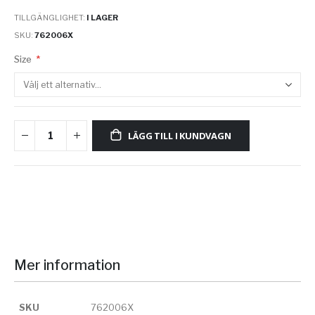
TILLGÄNGLIGHET:
I LAGER
SKU
762006X
Size
LÄGG TILL I KUNDVAGN
Mer information
SKU
762006X