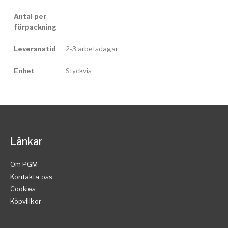
Antal per
förpackning
Leveranstid
2-3 arbetsdagar
Enhet
Styckvis
Länkar
Om PGM
Kontakta oss
Cookies
Köpvillkor